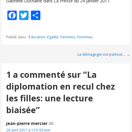
Gabrielle Duchaine dans La Presse du 24 janvier 2017.
F
T
P
ac
w
ar
e
itt
ta
Publié dans :
Éducation
,
Égalité
,
Femmes
,
Hommes
b
er
g
o
er
Navigation
La démagogie est partout… →
o
de
k
1 a commenté sur
“La
l’article
diplomation en recul chez
les filles: une lecture
biaisée”
jean-pierre mercier
dit :
28 avril 2017 à 13 h 50 min