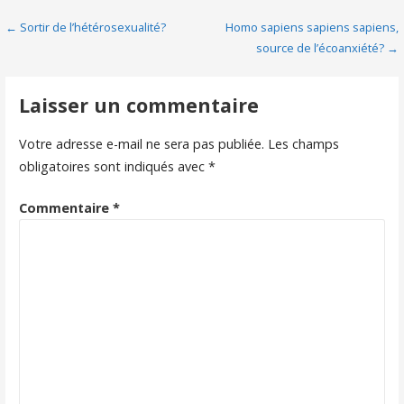
o
er
Navigation
← Sortir de l’hétérosexualité?
Homo sapiens sapiens sapiens,
o
source de l’écoanxiété? →
de
k
l’article
Laisser un commentaire
Votre adresse e-mail ne sera pas publiée.
Les champs
obligatoires sont indiqués avec
*
Commentaire
*