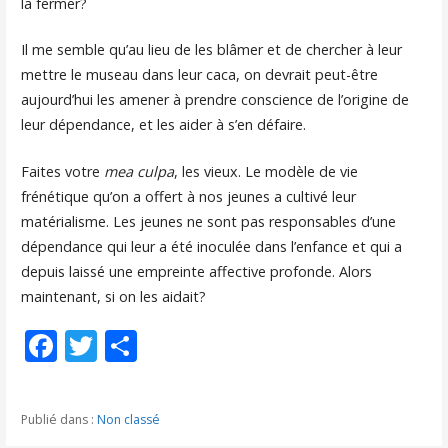
la fermer?
Il me semble qu’au lieu de les blâmer et de chercher à leur
mettre le museau dans leur caca, on devrait peut-être
aujourd’hui les amener à prendre conscience de l’origine de
leur dépendance, et les aider à s’en défaire.
Faites votre
mea culpa
, les vieux. Le modèle de vie
frénétique qu’on a offert à nos jeunes a cultivé leur
matérialisme. Les jeunes ne sont pas responsables d’une
dépendance qui leur a été inoculée dans l’enfance et qui a
depuis laissé une empreinte affective profonde. Alors
maintenant, si on les aidait?
F
T
P
ac
w
ar
e
itt
ta
Publié dans :
Non classé
b
er
g