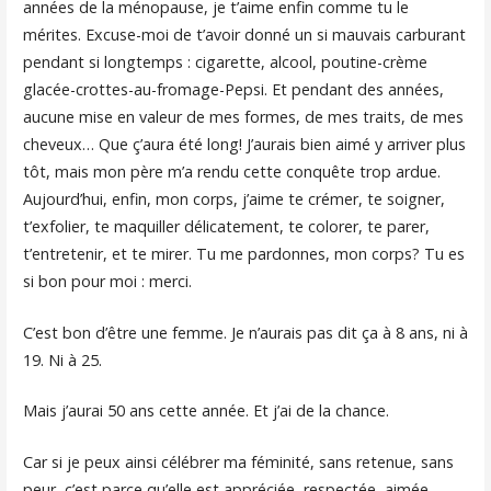
années de la ménopause, je t’aime enfin comme tu le
mérites. Excuse-moi de t’avoir donné un si mauvais carburant
pendant si longtemps : cigarette, alcool, poutine-crème
glacée-crottes-au-fromage-Pepsi. Et pendant des années,
aucune mise en valeur de mes formes, de mes traits, de mes
cheveux… Que ç’aura été long! J’aurais bien aimé y arriver plus
tôt, mais mon père m’a rendu cette conquête trop ardue.
Aujourd’hui, enfin, mon corps, j’aime te crémer, te soigner,
t’exfolier, te maquiller délicatement, te colorer, te parer,
t’entretenir, et te mirer. Tu me pardonnes, mon corps? Tu es
si bon pour moi : merci.
C’est bon d’être une femme. Je n’aurais pas dit ça à 8 ans, ni à
19. Ni à 25.
Mais j’aurai 50 ans cette année. Et j’ai de la chance.
Car si je peux ainsi célébrer ma féminité, sans retenue, sans
peur, c’est parce qu’elle est appréciée, respectée, aimée,