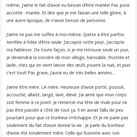
même, j’aime le fait d’avoir eu besoin d’être mariée! Pas juste
accotée : mariée. Et dire que je me faisais une telle gloire, à
une autre époque, de n’avoir besoin de personne.
J’aime ne pas me suffire à moi-même. Quitte à être parfois
terrifiée à l’idée d’être seule. J’accepte cette peur, j’accepte
ma faiblesse. De toute façon, si je me retrouve seule un jour,
je deviendrai la sorcière de mon village, haïssable, frustrée et
laide, chez qui on vient lancer des œufs pourris la nuit, et puis
c’est tout! Pas grave, j’aurai eu de très belles années…
J’aime être mère. LA mère. Heureuse d’avoir porté, poussé,
accouché, allaité, langé, lavé, élevé. J’ai aimé que mon corps
soit femme à ce point. Je remercie ma tête de mule pour ne
pas être passée à côté de tout ça. Il en aurait fallu de peu
pourtant pour que ce bonheur m’échappe. Et je ne parle pas
seulement du fait d’avoir donné la vie : je parle du bonheur
d’avoir été totalement mère. Celle qui fusionne avec son