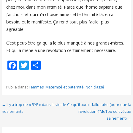
chez moi, dans mon intimité. Parce que l’homo sapiens que
j’ai choisi et qui m’a choisie aime cette féminité-là, en a
besoin, et le manifeste. Ça rend tout plus facile, plus
agréable.
C’est peut-être ça qui a le plus manqué à nos grands-mères.
Et qui a mené à une révolution certainement nécessaire.
F
T
P
ac
w
ar
e
itt
ta
Publié dans :
Femmes
,
Maternité et paternité
,
Non classé
b
er
g
o
er
Navigation
← Il y a trop de « BYE » dans la vie de
Ce qu’il aurait fallu faire (pour que la
o
nos enfants
révolution #MeToo soit vécue
de
sainement) →
k
l’article