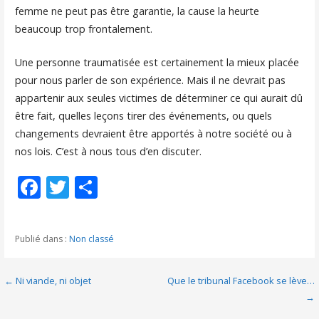
femme ne peut pas être garantie, la cause la heurte
beaucoup trop frontalement.
Une personne traumatisée est certainement la mieux placée
pour nous parler de son expérience. Mais il ne devrait pas
appartenir aux seules victimes de déterminer ce qui aurait dû
être fait, quelles leçons tirer des événements, ou quels
changements devraient être apportés à notre société ou à
nos lois. C’est à nous tous d’en discuter.
F
T
P
ac
w
ar
e
itt
ta
Publié dans :
Non classé
b
er
g
o
er
Navigation
← Ni viande, ni objet
Que le tribunal Facebook se lève…
o
→
de