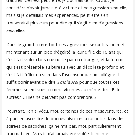
d’autres, c’en est peut-être. Je pourrais donc
savoir.
Je
considère n’avoir jamais été victime d’une agression sexuelle,
mais si je détaillais mes expériences, peut-être s’en
trouverait-il plusieurs pour dire qu’il s’agit bien d’agressions
sexuelles.
Dans le grand fourre-tout des agressions sexuelles, on met
maintenant sur un pied d’égalité la jeune fille de 16 ans qui
s’est fait violer dans une ruelle par un étranger, et la femme
qui s’est présentée au bureau avec un décolleté profond et
s’est fait frôler un sein dans l’ascenseur par un collègue. Il
suffit dorénavant de dire #
moiaussi
pour que toutes ces
femmes soient vues comme victimes au même titre. Et les
autres? « Elles ne peuvent pas comprendre. »
Pourtant, j’en ai vécu, moi, certaines de ces mésaventures, et
à part en avoir tiré de bonnes histoires à raconter dans des
soirées de sacoches, ça ne m’a pas, moi, particulièrement
traumatisée. Mais je n’ai jamais été violée. Je ne me