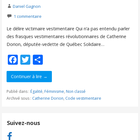
Daniel Gagnon
1 commentaire
Le délire victimaire vestimentaire Qui n’a pas entendu parler
des frasques vestimentaires révolutionnaires de Catherine
Dorion, députée-vedette de Québec Solidaire…
F
T
P
ac
w
ar
e
itt
ta
Continuer à lire →
b
er
g
Publié dans :
Égalité
,
Féminisme
,
Non classé
o
er
Archivé sous :
Catherine Dorion
,
Code vestimentaire
o
k
Suivez-nous